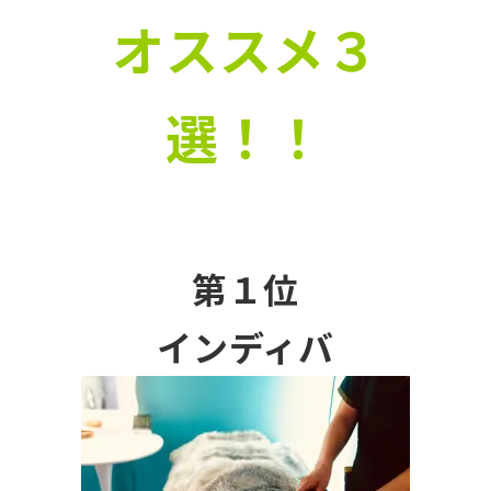
オススメ３
選！！
第１位
インディバ