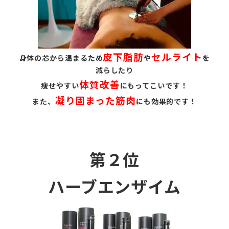
皮下脂肪
セルライト
身体の芯から温まるため
や
を
減らしたり
体質改善
痩せやすい
にもってこいです！
凝り固まった筋肉
また、
にも効果的です！
第２位
ハーブエンザイム