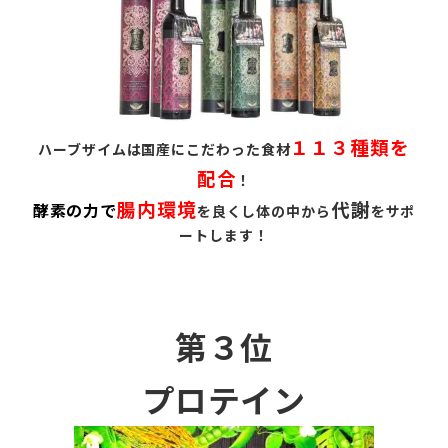
１１３種類を
ハーブザイムは国産にこだわった食材
配合
！
腸内環境
代謝
酵素の力で
を良くし体の中から
をサポ
ートします！
第３位
プロテイン