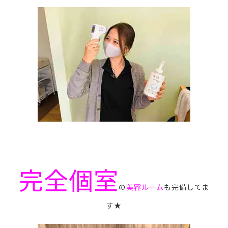
完全個室
の
美容ルーム
も完備してま
す★