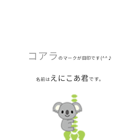
コアラ
のマークが目印です(^^♪
えにこあ君
です。
名前は